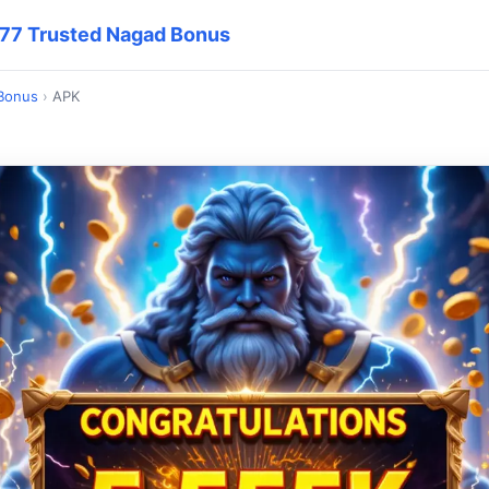
ad777 Trusted Nagad Bonus
 Bonus
›
APK