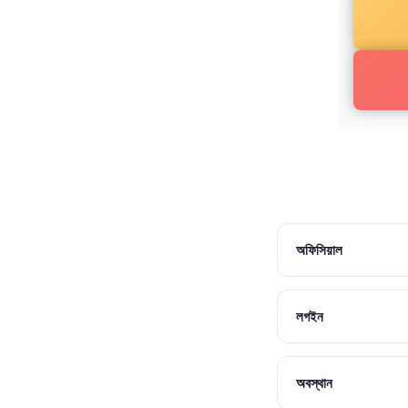
অফিসিয়াল
লগইন
অবস্থান