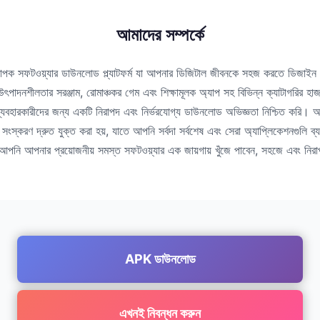
আমাদের সম্পর্কে
াপক সফটওয়্যার ডাউনলোড প্ল্যাটফর্ম যা আপনার ডিজিটাল জীবনকে সহজ করতে ডিজাইন 
উৎপাদনশীলতার সরঞ্জাম, রোমাঞ্চকর গেম এবং শিক্ষামূলক অ্যাপ সহ বিভিন্ন ক্যাটাগরির হা
্যবহারকারীদের জন্য একটি নিরাপদ এবং নির্ভরযোগ্য ডাউনলোড অভিজ্ঞতা নিশ্চিত করি। আমাদ
স্করণ দ্রুত যুক্ত করা হয়, যাতে আপনি সর্বদা সর্বশেষ এবং সেরা অ্যাপ্লিকেশনগুলি ব
ি আপনার প্রয়োজনীয় সমস্ত সফটওয়্যার এক জায়গায় খুঁজে পাবেন, সহজে এবং নির
APK ডাউনলোড
এখনই নিবন্ধন করুন