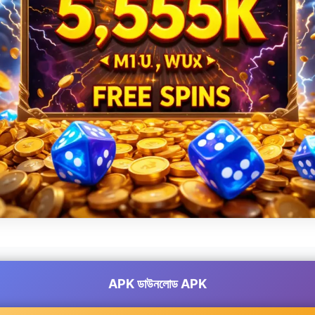
APK ডাউনলোড APK