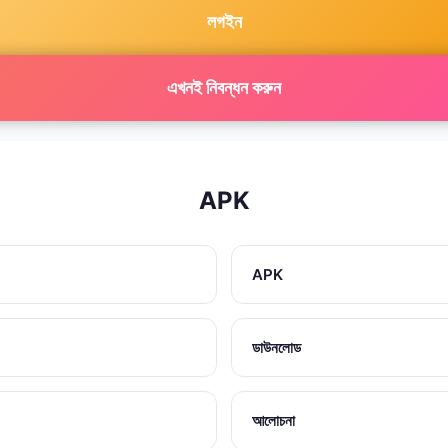
লগইন
এখনই নিবন্ধন করুন
APK
APK
ডাউনলোড
আলোচনা