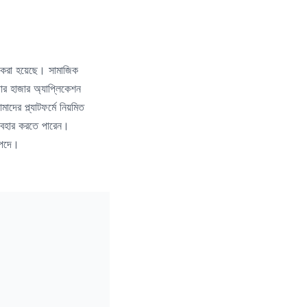
করা হয়েছে। সামাজিক
জার হাজার অ্যাপ্লিকেশন
ের প্ল্যাটফর্মে নিয়মিত
্যবহার করতে পারেন।
াপদে।