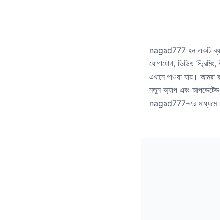
nagad777
হল একটি ব্য
যোগাযোগ, ভিডিও স্ট্রিমিং, 
এখানে পাওয়া যায়। আমরা ব
নতুন অ্যাপ এবং আপডেটেড সং
nagad777-এর মাধ্যমে আপন