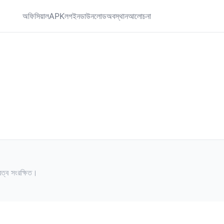
অফিসিয়াল
APK
লগইন
ডাউনলোড
অবস্থান
আলোচনা
ব সংরক্ষিত।