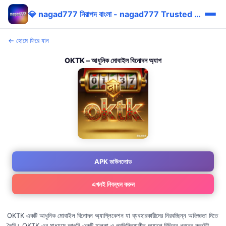
💎 nagad777 নিরাপদ বাংলা - nagad777 Trusted Nagad Bonus
← হোমে ফিরে যান
OKTK – আধুনিক মোবাইল বিনোদন অ্যাপ
APK ডাউনলোড
এখনই নিবন্ধন করুন
OKTK একটি আধুনিক মোবাইল বিনোদন অ্যাপ্লিকেশন যা ব্যবহারকারীদের নিরবচ্ছিন্ন অভিজ্ঞতা দিতে
তৈরি। OKTK এর মাধ্যমে আপনি একটি হালকা ও প্রতিক্রিয়াশীল অ্যাপে বিভিন্ন ধরনের কনটেন্ট